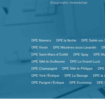
DPE Mamers
DPE la fleche
DPE Sablé-sur-
DPE Vivoin
DPE Mézières-sous-Lavardin
DP
DPE Saint-Mars-d’Outillé
DPE Spay
DPE Ma
DPE Sillé-le-Guillaume
DPE Le Grand-Lucé
DPE Champagné
DPE Sillé-le-Philippe
DPE 
DPE Yvré-l’Évêque
DPE La Bazoge
DPE la 
DPE Parigné-l’Évêque
DPE Ecommoy
DPE S