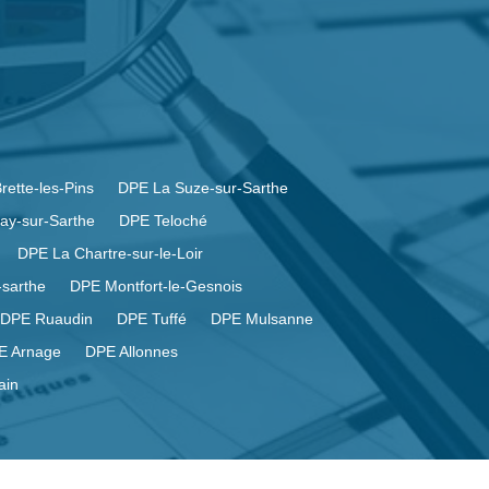
rette-les-Pins
DPE La Suze-sur-Sarthe
ay-sur-Sarthe
DPE Teloché
DPE La Chartre-sur-le-Loir
sarthe
DPE Montfort-le-Gesnois
DPE Ruaudin
DPE Tuffé
DPE Mulsanne
E Arnage
DPE Allonnes
ain