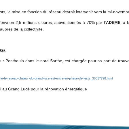
tests, la mise en fonction du réseau devrait intervenir vers la mi-novemb
’envrion 2,5 millions d’euros, subventionnés à 70% par l
‘ADEME
, à 
auprès de la collectivité.
kia
.
r-Ponthouin dans le nord Sarthe, est chargée pour sa part de trouver
arthe-le-reseau-chaleur-du-grand-luce-est-entre-en-phase-de-tests_36317798.html
u Grand Lucé pour la rénovation énergétique