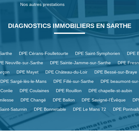
Nos autres prestations
DIAGNOSTICS IMMOBILIERS EN SARTHE
Sarthe
DPE Cérans-Foulletourte
DPE Saint-Symphorien
DPE B
E Neuville-sur-Sarthe
DPE Sainte-Jamme-sur-Sarthe
DPE Fresn
rçon
DPE Mayet
DPE Château-du-Loir
DPE Bessé-sur-Braye
DPE Sargé-lès-le-Mans
DPE Fillé-sur-Sarthe
DPE beaumont-sur-
Conlie
DPE Coulaines
DPE Rouillon
DPE chapelle-st-aubin
milesse
DPE Changé
DPE Ballon
DPE Savigné-l’Évêque
DP
aint-Saturnin
DPE Bonnetable
DPE Le Mans 72
DPE Pontvall