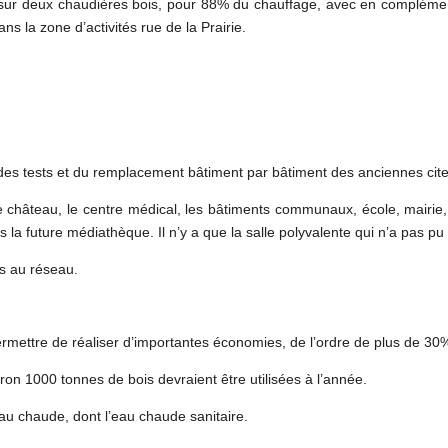
e sur deux chaudières bois, pour 88% du chauffage, avec en complément
ans la zone d’activités rue de la Prairie.
es tests et du remplacement bâtiment par bâtiment des anciennes citer
château, le centre médical, les bâtiments communaux, école, mairie, 
s la future médiathèque. Il n’y a que la salle polyvalente qui n’a pas pu 
és au réseau.
rmettre de réaliser d’importantes économies, de l’ordre de plus de 30
iron 1000 tonnes de bois devraient être utilisées à l’année.
eau chaude, dont l’eau chaude sanitaire.