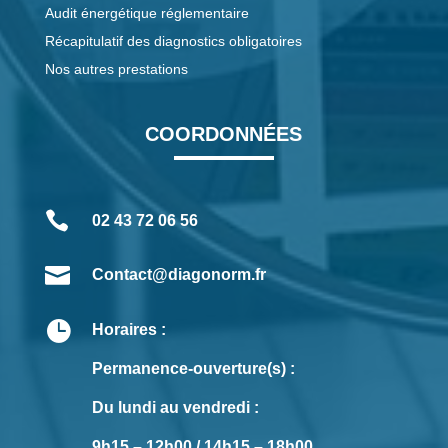
Audit énergétique réglementaire
Récapitulatif des diagnostics obligatoires
Nos autres prestations
COORDONNÉES

02 43 72 06 56

Contact@diagonorm.fr

Horaires :
Permanence-ouverture(s) :
Du lundi au vendredi :
9h15 – 12h00 / 14h15 – 18h00