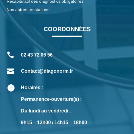
Récapitulatif des diagnostics obligatoires
Nos autres prestations
COORDONNÉES

02 43 72 06 56

Contact@diagonorm.fr

Horaires :
Permanence-ouverture(s) :
Du lundi au vendredi :
9h15 – 12h00 / 14h15 – 18h00